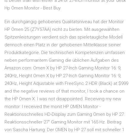
is better than with either a 24 or 27-inch monitor at your desk
Hp Omen Monitor - Best Buy
Ein durchgängig gehobenes Qualitätsniveau hat der Monitor
HP Omen 25 (Z7Y57AA) nicht zu bieten. Mit ausgewählten
Spitzenleistungen verdient sich das spieletaugliche Modell
dennoch einen Platz in der gehobenen Mittelklasse seiner
Produktkategorie. Die technischen Kompetenzen umfassen
neben performantem Gaming die üblichen Aufgaben des
Amazon.com: Omen X by HP 27-Inch Gaming Monitor 16: 9,
240Hz, Height Omen X by HP 27-Inch Gaming Monitor 16: 9,
240Hz, Height Adjustable with FreeSync 2 HDR (Black) at $999
and the negative reviews of that monitor, I took a chance on
the HP Omen X. I was not disappointed. Receiving my new
monitor: I received the monit HP OMEN Monitor -
Reaktionsschnelles HD-Display zum Gaming Omen by HP 27:
Reaktionsschneller 27'' Gaming Monitor mit 165 Hz. Beitrag
von Sascha Hartung: Der OMEN by HP 27 soll mit schneller 1