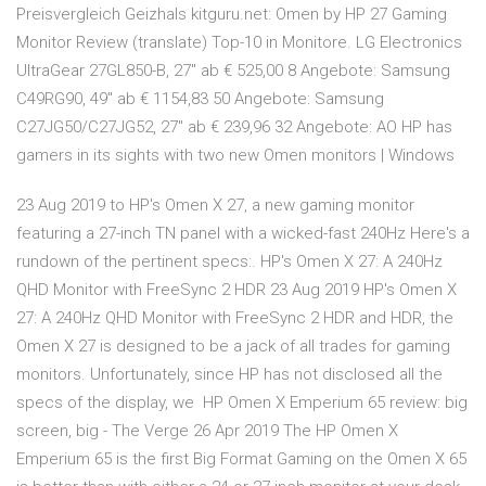
Preisvergleich Geizhals kitguru.net: Omen by HP 27 Gaming
Monitor Review (translate) Top-10 in Monitore. LG Electronics
UltraGear 27GL850-B, 27" ab € 525,00 8 Angebote: Samsung
C49RG90, 49" ab € 1154,83 50 Angebote: Samsung
C27JG50/C27JG52, 27" ab € 239,96 32 Angebote: AO HP has
gamers in its sights with two new Omen monitors | Windows
23 Aug 2019 to HP's Omen X 27, a new gaming monitor
featuring a 27-inch TN panel with a wicked-fast 240Hz Here's a
rundown of the pertinent specs:. HP's Omen X 27: A 240Hz
QHD Monitor with FreeSync 2 HDR 23 Aug 2019 HP's Omen X
27: A 240Hz QHD Monitor with FreeSync 2 HDR and HDR, the
Omen X 27 is designed to be a jack of all trades for gaming
monitors. Unfortunately, since HP has not disclosed all the
specs of the display, we HP Omen X Emperium 65 review: big
screen, big - The Verge 26 Apr 2019 The HP Omen X
Emperium 65 is the first Big Format Gaming on the Omen X 65