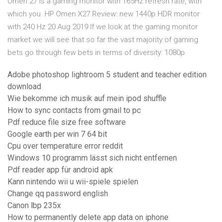
Omen 27 is a gaming monitor with 165Hz refresh rate, with
which you HP Omen X27 Review: new 1440p HDR monitor
with 240 Hz 20 Aug 2019 If we look at the gaming monitor
market we will see that so far the vast majority of gaming
bets go through few bets in terms of diversity: 1080p
Adobe photoshop lightroom 5 student and teacher edition
download
Wie bekomme ich musik auf mein ipod shuffle
How to sync contacts from gmail to pc
Pdf reduce file size free software
Google earth per win 7 64 bit
Cpu over temperature error reddit
Windows 10 programm lässt sich nicht entfernen
Pdf reader app für android apk
Kann nintendo wii u wii-spiele spielen
Change qq password english
Canon lbp 235x
How to permanently delete app data on iphone